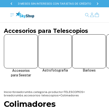
3 MESES SIN INTERESES CON TARJETAS DE CRÉDITO
Accesorios para Telescopios
Astrofotografía
Barlows
Accesorios
para Seestar
Inicio
>
breadcrumbs.categoria-producto
>
TELESCOPIOS
>
breadcrumbs.accesorios-telescopios
>
Colimadores
Colimadores