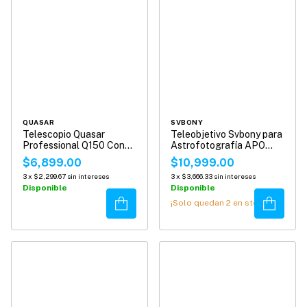
QUASAR
SVBONY
Telescopio Quasar
Teleobjetivo Svbony para
Professional Q150 Con
Astrofotografía APO
Adaptador Smartphone
45mm SV545
$6,899.00
$10,999.00
3
x
$2,299.67
sin intereses
3
x
$3,666.33
sin intereses
Disponible
Disponible
Comprar
Comprar
¡Solo quedan
2
en stock!