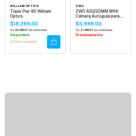
WILLIAM OPTICS
ZWO
Tripie Pier 90 William
ZWO ASI220MM MINI
Optics
Cámara Autoguía para
Telescopio
$18,299.00
$5,999.00
3
x
$6,099.67
sin intereses
3
x
$1,999.67
sin intereses
Disponible
Próximamente
Comprar
¡Última unidad!