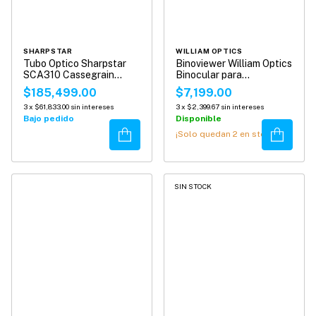
SHARPSTAR
WILLIAM OPTICS
Tubo Optico Sharpstar
Binoviewer William Optics
SCA310 Cassegrain
Binocular para
Reflector
Telescopios
$185,499.00
$7,199.00
3
x
$61,833.00
sin intereses
3
x
$2,399.67
sin intereses
Bajo pedido
Disponible
Comprar
Comprar
¡Solo quedan
2
en stock!
SIN STOCK