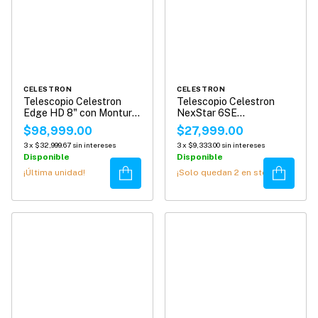
CELESTRON
CELESTRON
Telescopio Celestron
Telescopio Celestron
Edge HD 8" con Montura
NexStar 6SE
CGX
Computarizado
$98,999.00
$27,999.00
3
x
$32,999.67
sin intereses
3
x
$9,333.00
sin intereses
Disponible
Disponible
Comprar
Comprar
¡Última unidad!
¡Solo quedan
2
en stock!